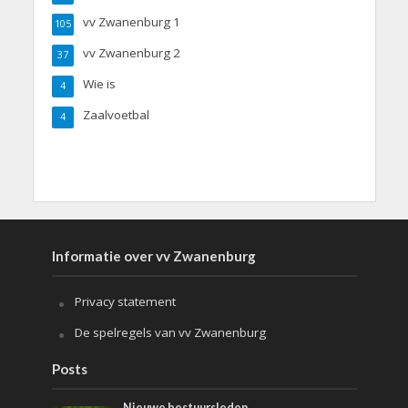
vv Zwanenburg 1
105
vv Zwanenburg 2
37
Wie is
4
Zaalvoetbal
4
Informatie over vv Zwanenburg
Privacy statement
De spelregels van vv Zwanenburg
Posts
Nieuwe bestuursleden