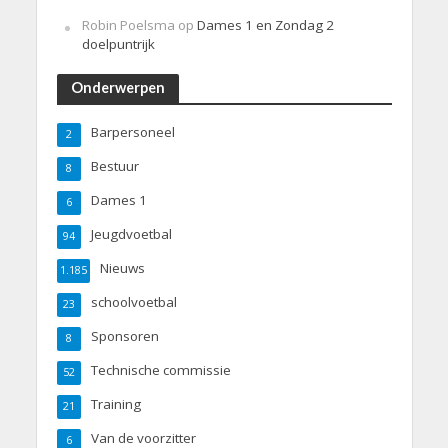
Robin Poelsma
op
Dames 1 en Zondag 2
doelpuntrijk
Onderwerpen
Barpersoneel
2
Bestuur
8
Dames 1
6
Jeugdvoetbal
94
Nieuws
1.185
schoolvoetbal
23
Sponsoren
8
Technische commissie
52
Training
21
Van de voorzitter
6