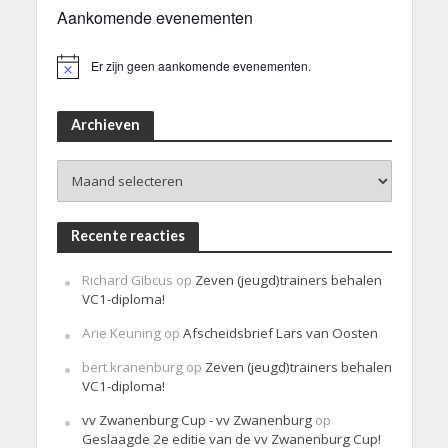
Aankomende evenementen
Er zijn geen aankomende evenementen.
B
e
r
i
Archieven
c
h
Archieven
t
Recente reacties
Richard Gibcus
op
Zeven (jeugd)trainers behalen
VC1-diploma!
Arie Keuning
op
Afscheidsbrief Lars van Oosten
bert kranenburg
op
Zeven (jeugd)trainers behalen
VC1-diploma!
vv Zwanenburg Cup - vv Zwanenburg
op
Geslaagde 2e editie van de vv Zwanenburg Cup!