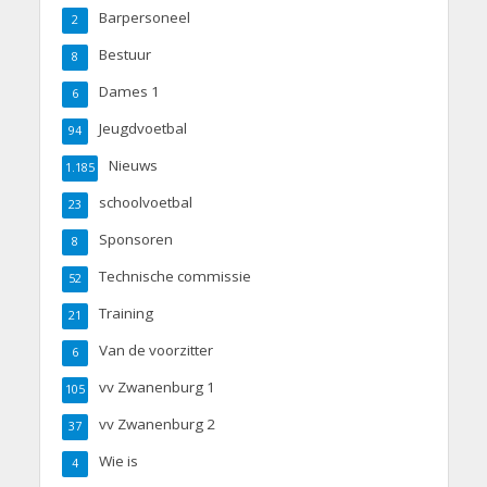
Barpersoneel
2
Bestuur
8
Dames 1
6
Jeugdvoetbal
94
Nieuws
1.185
schoolvoetbal
23
Sponsoren
8
Technische commissie
52
Training
21
Van de voorzitter
6
vv Zwanenburg 1
105
vv Zwanenburg 2
37
Wie is
4