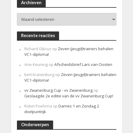
i
Archieven
c
h
Archieven
t
Recente reacties
Richard Gibcus
op
Zeven (jeugd)trainers behalen
VC1-diploma!
Arie Keuning
op
Afscheidsbrief Lars van Oosten
bert kranenburg
op
Zeven (jeugd)trainers behalen
VC1-diploma!
vv Zwanenburg Cup - vv Zwanenburg
op
Geslaagde 2e editie van de vv Zwanenburg Cup!
Robin Poelsma
op
Dames 1 en Zondag 2
doelpuntrijk
Onderwerpen