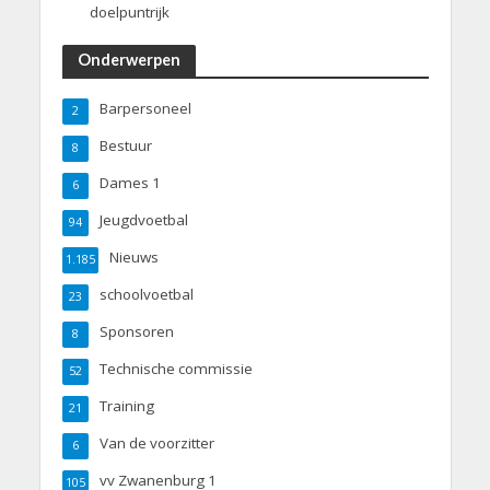
doelpuntrijk
Onderwerpen
Barpersoneel
2
Bestuur
8
Dames 1
6
Jeugdvoetbal
94
Nieuws
1.185
schoolvoetbal
23
Sponsoren
8
Technische commissie
52
Training
21
Van de voorzitter
6
vv Zwanenburg 1
105