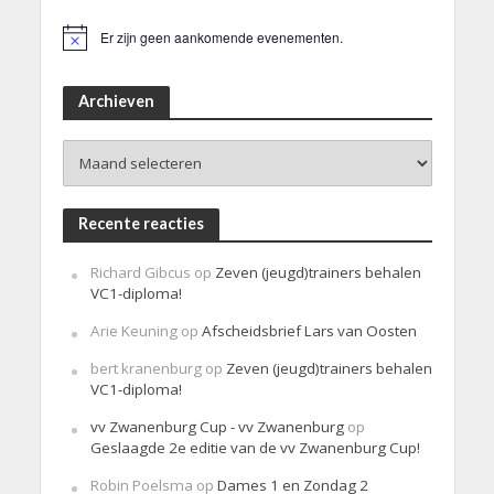
Er zijn geen aankomende evenementen.
B
e
r
i
Archieven
c
h
Archieven
t
Recente reacties
Richard Gibcus
op
Zeven (jeugd)trainers behalen
VC1-diploma!
Arie Keuning
op
Afscheidsbrief Lars van Oosten
bert kranenburg
op
Zeven (jeugd)trainers behalen
VC1-diploma!
vv Zwanenburg Cup - vv Zwanenburg
op
Geslaagde 2e editie van de vv Zwanenburg Cup!
Robin Poelsma
op
Dames 1 en Zondag 2