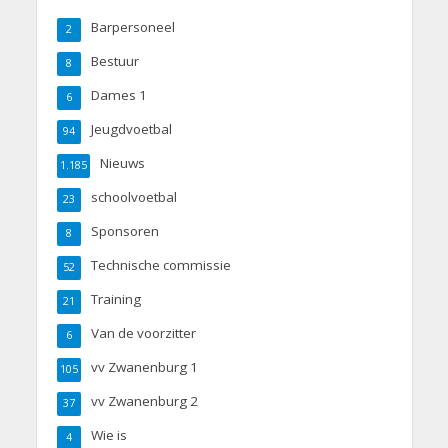
Barpersoneel
2
Bestuur
8
Dames 1
6
Jeugdvoetbal
94
Nieuws
1.185
schoolvoetbal
23
Sponsoren
8
Technische commissie
52
Training
21
Van de voorzitter
6
vv Zwanenburg 1
105
vv Zwanenburg 2
37
Wie is
4