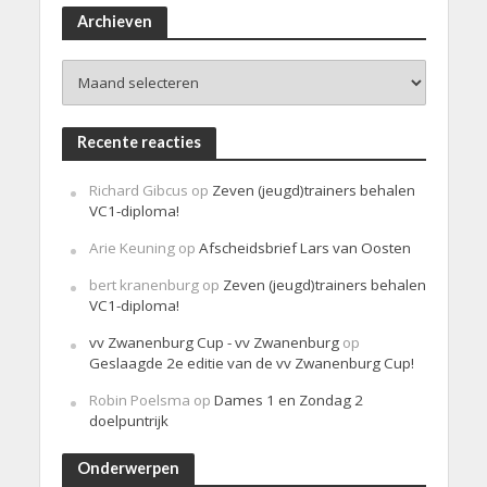
r
i
Archieven
c
h
Archieven
t
Recente reacties
Richard Gibcus
op
Zeven (jeugd)trainers behalen
VC1-diploma!
Arie Keuning
op
Afscheidsbrief Lars van Oosten
bert kranenburg
op
Zeven (jeugd)trainers behalen
VC1-diploma!
vv Zwanenburg Cup - vv Zwanenburg
op
Geslaagde 2e editie van de vv Zwanenburg Cup!
Robin Poelsma
op
Dames 1 en Zondag 2
doelpuntrijk
Onderwerpen