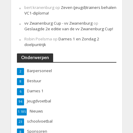
bert kranenburg
op
Zeven (jeugd)trainers behalen
VC1-diploma!
vv Zwanenburg Cup - vv Zwanenburg
op
Geslaagde 2e editie van de vv Zwanenburg Cup!
Robin Poelsma
op
Dames 1 en Zondag 2
doelpuntrijk
Onderwerpen
Barpersoneel
2
Bestuur
8
Dames 1
6
Jeugdvoetbal
94
Nieuws
1.185
schoolvoetbal
23
Sponsoren
8