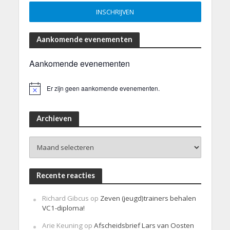
Aankomende evenementen
Aankomende evenementen
Er zijn geen aankomende evenementen.
B
e
r
i
Archieven
c
h
Archieven
t
Recente reacties
Richard Gibcus
op
Zeven (jeugd)trainers behalen
VC1-diploma!
Arie Keuning
op
Afscheidsbrief Lars van Oosten