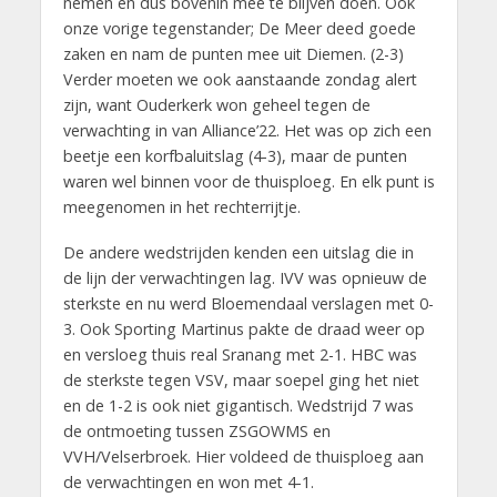
nemen en dus bovenin mee te blijven doen. Ook
onze vorige tegenstander; De Meer deed goede
zaken en nam de punten mee uit Diemen. (2-3)
Verder moeten we ook aanstaande zondag alert
zijn, want Ouderkerk won geheel tegen de
verwachting in van Alliance’22. Het was op zich een
beetje een korfbaluitslag (4-3), maar de punten
waren wel binnen voor de thuisploeg. En elk punt is
meegenomen in het rechterrijtje.
De andere wedstrijden kenden een uitslag die in
de lijn der verwachtingen lag. IVV was opnieuw de
sterkste en nu werd Bloemendaal verslagen met 0-
3. Ook Sporting Martinus pakte de draad weer op
en versloeg thuis real Sranang met 2-1. HBC was
de sterkste tegen VSV, maar soepel ging het niet
en de 1-2 is ook niet gigantisch. Wedstrijd 7 was
de ontmoeting tussen ZSGOWMS en
VVH/Velserbroek. Hier voldeed de thuisploeg aan
de verwachtingen en won met 4-1.