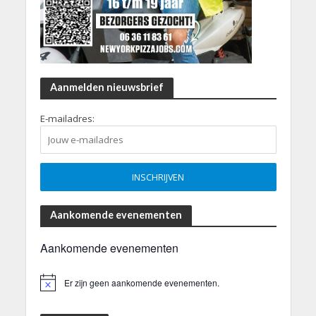
Aanmelden nieuwsbrief
E-mailadres:
Aankomende evenementen
Aankomende evenementen
Er zijn geen aankomende evenementen.
B
e
r