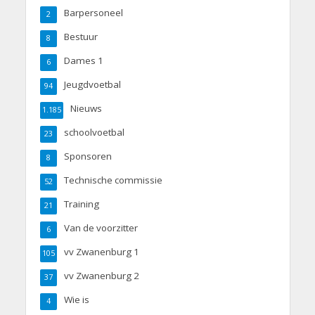
Barpersoneel
2
Bestuur
8
Dames 1
6
Jeugdvoetbal
94
Nieuws
1.185
schoolvoetbal
23
Sponsoren
8
Technische commissie
52
Training
21
Van de voorzitter
6
vv Zwanenburg 1
105
vv Zwanenburg 2
37
Wie is
4