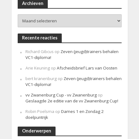
i
Archieven
c
h
Archieven
t
Recente reacties
Richard Gibcus
op
Zeven (jeugd)trainers behalen
VC1-diploma!
Arie Keuning
op
Afscheidsbrief Lars van Oosten
bert kranenburg
op
Zeven (jeugd)trainers behalen
VC1-diploma!
vv Zwanenburg Cup - vv Zwanenburg
op
Geslaagde 2e editie van de vv Zwanenburg Cup!
Robin Poelsma
op
Dames 1 en Zondag 2
doelpuntrijk
Onderwerpen