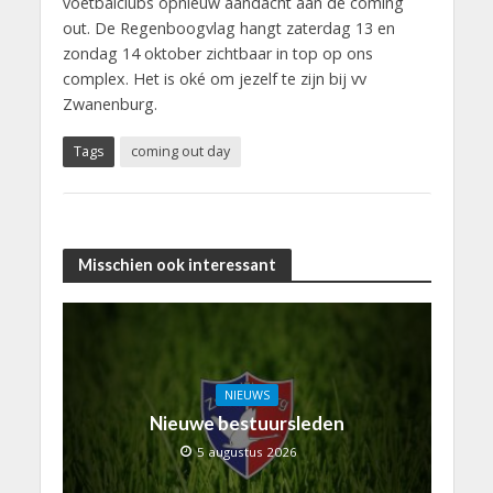
voetbalclubs opnieuw aandacht aan de coming
out. De Regenboogvlag hangt zaterdag 13 en
zondag 14 oktober zichtbaar in top op ons
complex. Het is oké om jezelf te zijn bij vv
Zwanenburg.
Tags
coming out day
Misschien ook interessant
NIEUWS
Nieuwe bestuursleden
5 augustus 2026