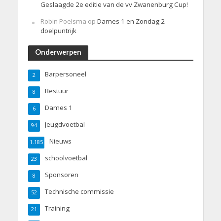
Geslaagde 2e editie van de vv Zwanenburg Cup!
Robin Poelsma
op
Dames 1 en Zondag 2
doelpuntrijk
Onderwerpen
Barpersoneel
2
Bestuur
8
Dames 1
6
Jeugdvoetbal
94
Nieuws
1.185
schoolvoetbal
23
Sponsoren
8
Technische commissie
52
Training
21