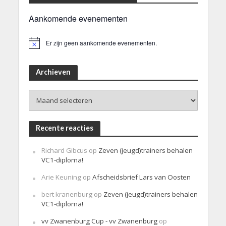
Aankomende evenementen
Er zijn geen aankomende evenementen.
B
e
r
i
Archieven
c
h
Archieven
t
Recente reacties
Richard Gibcus
op
Zeven (jeugd)trainers behalen
VC1-diploma!
Arie Keuning
op
Afscheidsbrief Lars van Oosten
bert kranenburg
op
Zeven (jeugd)trainers behalen
VC1-diploma!
vv Zwanenburg Cup - vv Zwanenburg
op