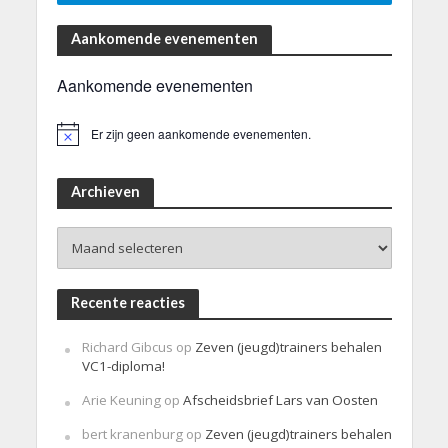
Aankomende evenementen
Aankomende evenementen
Er zijn geen aankomende evenementen.
B
e
r
i
Archieven
c
h
Archieven
t
Recente reacties
Richard Gibcus
op
Zeven (jeugd)trainers behalen
VC1-diploma!
Arie Keuning
op
Afscheidsbrief Lars van Oosten
bert kranenburg
op
Zeven (jeugd)trainers behalen