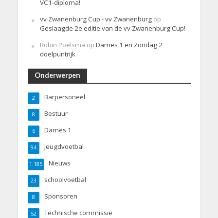
VC1-diploma!
vv Zwanenburg Cup - vv Zwanenburg
op
Geslaagde 2e editie van de vv Zwanenburg Cup!
Robin Poelsma
op
Dames 1 en Zondag 2
doelpuntrijk
Onderwerpen
Barpersoneel
2
Bestuur
8
Dames 1
6
Jeugdvoetbal
94
Nieuws
1.185
schoolvoetbal
23
Sponsoren
8
Technische commissie
52