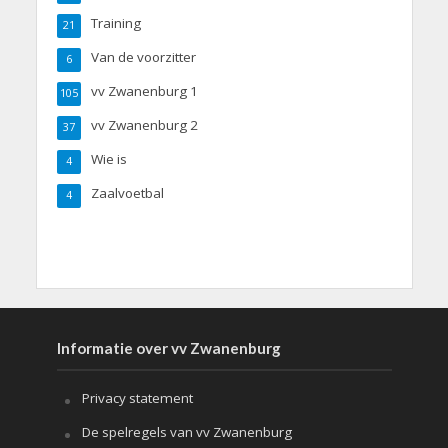
Training
21
Van de voorzitter
6
vv Zwanenburg 1
105
vv Zwanenburg 2
37
Wie is
4
Zaalvoetbal
4
Informatie over vv Zwanenburg
Privacy statement
De spelregels van vv Zwanenburg