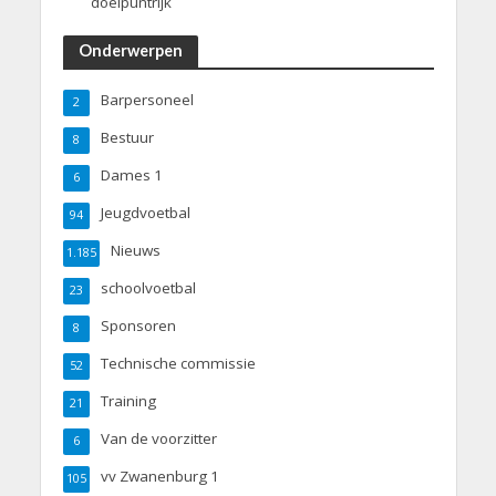
doelpuntrijk
Onderwerpen
Barpersoneel
2
Bestuur
8
Dames 1
6
Jeugdvoetbal
94
Nieuws
1.185
schoolvoetbal
23
Sponsoren
8
Technische commissie
52
Training
21
Van de voorzitter
6
vv Zwanenburg 1
105