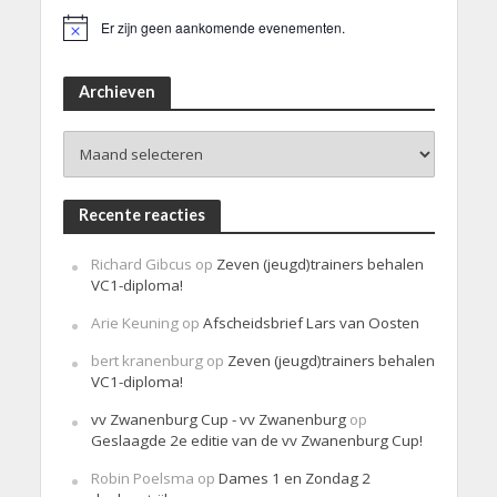
Er zijn geen aankomende evenementen.
B
e
r
i
Archieven
c
h
Archieven
t
Recente reacties
Richard Gibcus
op
Zeven (jeugd)trainers behalen
VC1-diploma!
Arie Keuning
op
Afscheidsbrief Lars van Oosten
bert kranenburg
op
Zeven (jeugd)trainers behalen
VC1-diploma!
vv Zwanenburg Cup - vv Zwanenburg
op
Geslaagde 2e editie van de vv Zwanenburg Cup!
Robin Poelsma
op
Dames 1 en Zondag 2