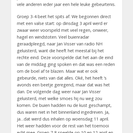
vele anderen ieder jaar een hele leuke gebeurtenis.
Groep 3-4 beet het spits af. We begonnen direct
met een valse start: op dinsdag 3 april werd er
zwaar weer voorspeld met veel regen, onweer,
hagel en windstoten. Veel buienradar
geraadpleegd, naar Jan Visser van radio NH
geluisterd, want die heeft het meestal bij het
rechte eind. Deze voorspelde dat het aan de eind
van de middag ging spoken en dat was een reden
om de boel af te blazen. Maar wat er ook
gebeurde, niets van dat alles. Oké, het heeft ‘s
avonds een beetje geregend, maar dat was het
dan. De volgende dag weer naar Jan Visser
geluisterd, met welke smoes hij nu weg zou
komen. De buien hadden nu de kust geschampt,
dus waren niet in het binnenland ingedreven. Ja,
ja…dat werd dus inhalen op woensdag 11 april.
Het weer hadden voor de rest van het toernooi
echt mee. Groep 7-8 speelde op 10 en 12 april en