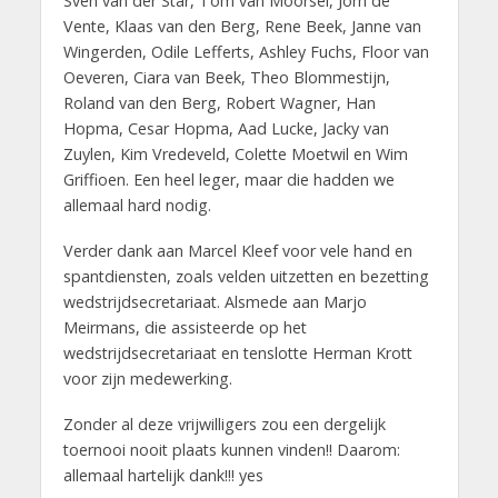
Sven van der Star, Tom van Moorsel, Jorn de
Vente, Klaas van den Berg, Rene Beek, Janne van
Wingerden, Odile Lefferts, Ashley Fuchs, Floor van
Oeveren, Ciara van Beek, Theo Blommestijn,
Roland van den Berg, Robert Wagner, Han
Hopma, Cesar Hopma, Aad Lucke, Jacky van
Zuylen, Kim Vredeveld, Colette Moetwil en Wim
Griffioen. Een heel leger, maar die hadden we
allemaal hard nodig.
Verder dank aan Marcel Kleef voor vele hand en
spantdiensten, zoals velden uitzetten en bezetting
wedstrijdsecretariaat. Alsmede aan Marjo
Meirmans, die assisteerde op het
wedstrijdsecretariaat en tenslotte Herman Krott
voor zijn medewerking.
Zonder al deze vrijwilligers zou een dergelijk
toernooi nooit plaats kunnen vinden!! Daarom:
allemaal hartelijk dank!!! yes