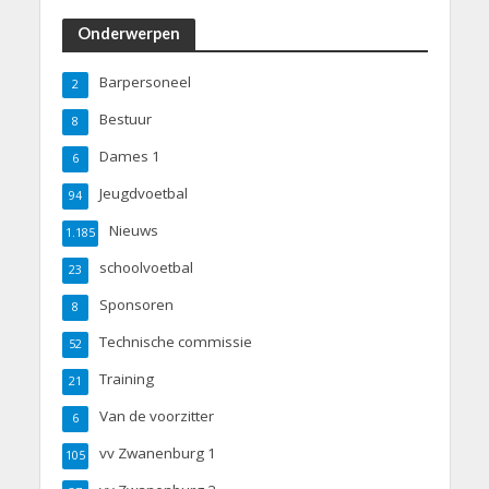
Onderwerpen
Barpersoneel
2
Bestuur
8
Dames 1
6
Jeugdvoetbal
94
Nieuws
1.185
schoolvoetbal
23
Sponsoren
8
Technische commissie
52
Training
21
Van de voorzitter
6
vv Zwanenburg 1
105