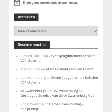
Er zijn geen aankomende evenementen.
B
e
r
i
Archieven
c
h
Archieven
t
Recente reacties
Richard Gibcus
op
Zeven (jeugd)trainers behalen
VC1-diploma!
Arie Keuning
op
Afscheidsbrief Lars van Oosten
bert kranenburg
op
Zeven (jeugd)trainers behalen
VC1-diploma!
vv Zwanenburg Cup - vv Zwanenburg
op
Geslaagde 2e editie van de vv Zwanenburg Cup!
Robin Poelsma
op
Dames 1 en Zondag 2
doelpuntrijk