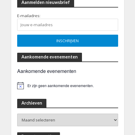
Aanmelden nieuwsbrief
E-mailadres:
Aankomende evenementen
Aankomende evenementen
Er zijn geen aankomende evenementen.
B
e
r
i
Archieven
c
h
Archieven
t