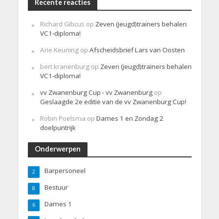
Recente reacties
Richard Gibcus
op
Zeven (jeugd)trainers behalen
VC1-diploma!
Arie Keuning
op
Afscheidsbrief Lars van Oosten
bert kranenburg
op
Zeven (jeugd)trainers behalen
VC1-diploma!
vv Zwanenburg Cup - vv Zwanenburg
op
Geslaagde 2e editie van de vv Zwanenburg Cup!
Robin Poelsma
op
Dames 1 en Zondag 2
doelpuntrijk
Onderwerpen
Barpersoneel
2
Bestuur
8
Dames 1
6