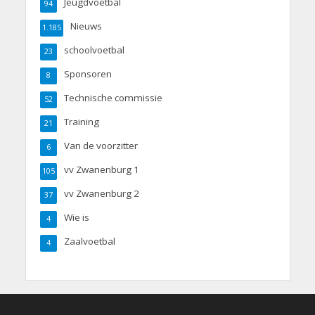
Jeugdvoetbal
94
Nieuws
1.185
schoolvoetbal
23
Sponsoren
8
Technische commissie
52
Training
21
Van de voorzitter
6
vv Zwanenburg 1
105
vv Zwanenburg 2
37
Wie is
4
Zaalvoetbal
4